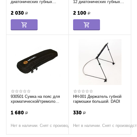
диатонических губных
12 диатонических губных
гармошек, Seydel Sohne
гармошек, Seydel Sohne
2 030
2 100
Р
Р
930501 Сумка на пояс для
HH-001 Держатель губной
хроматической/тремоло
гармошки большой. DADI
губной гармошки, Seydel
Sohne
1 680
330
Р
Р
Нет в наличии. Снят с производства
Нет в наличии. Снят с производс