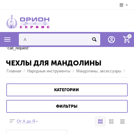
Syntax error in template
0
"778d12607e4bc461bb29ae430f82ae368cabbcef" on line 7 "{if
$addons.call_requests.status == "A"}{call_request}{/if}" unknown tag
"call_request"
ЧЕХЛЫ ДЛЯ МАНДОЛИНЫ
Главная
/
Народные инструменты
/
Мандолины, аксессуары
/
КАТЕГОРИИ
ФИЛЬТРЫ
От А до Я