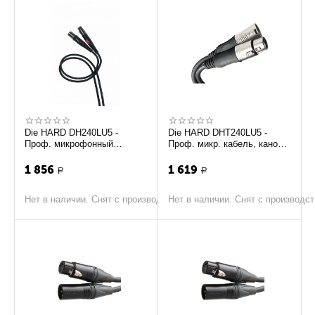
Die HARD DH240LU5 -
Die HARD DHT240LU5 -
Проф. микрофонный
Проф. микр. кабель, канон
кабель, канон XLR <-> XLR,
папаXLR <-> мама XLR,
длина - 5м
длина - 5м
1 856
1 619
Р
Р
Нет в наличии. Снят с производства
Нет в наличии. Снят с производс