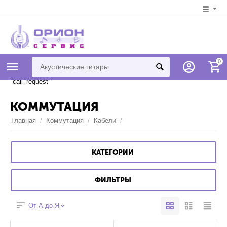
Syntax error in template
0
"778d12607e4bc461bb29ae430f82ae368cabbcef" on line 7 "{if
$addons.call_requests.status == "A"}{call_request}{/if}" unknown tag
"call_request"
КОММУТАЦИЯ
Главная
/
Коммутация
/
Кабели
/
КАТЕГОРИИ
ФИЛЬТРЫ
От А до Я