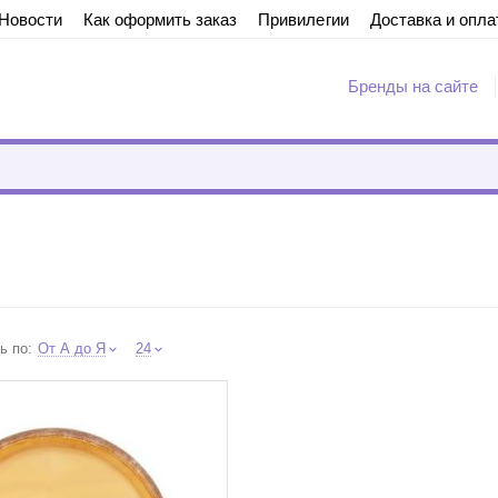
Новости
Как оформить заказ
Привилегии
Доставка и опла
Бренды на сайте
bb29ae430f82ae368cabbcef" on line 7 "{if $addons.call_requests.status == "A
ь по:
От А до Я
24