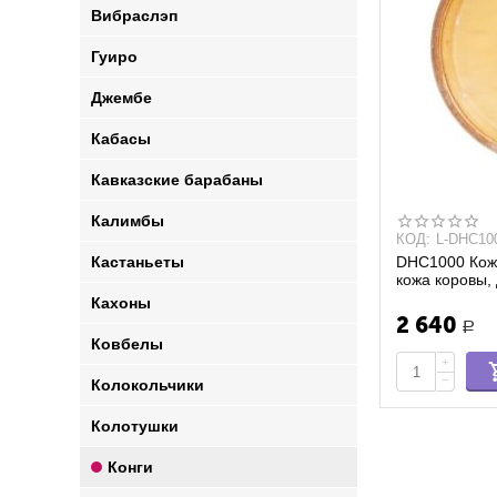
Вибраслэп
Гуиро
Джембе
Кабасы
Кавказские барабаны
Калимбы
КОД:
L-DHC10
Кастаньеты
DHC1000 Кожа
кожа коровы,
Кахоны
2 640
Р
Ковбелы
+
−
Колокольчики
Колотушки
Конги