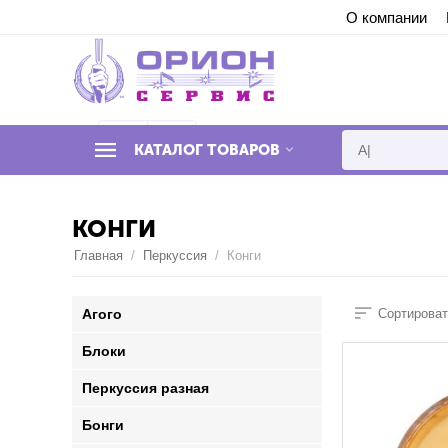
О компании
Syntax error in template "778d12607e4bc461
КАТАЛОГ ТОВАРОВ
КОНГИ
Главная
/
Перкуссия
/
Конги
Агого
Сортироват
Блоки
Перкуссия разная
Бонги