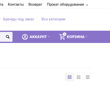
та
Контакты
Возврат
Прокат оборудования
Бренды под заказ
Все категории
0
"}{call_request}{/if}" unknown tag "call_request"
АККАУНТ
КОРЗИНА