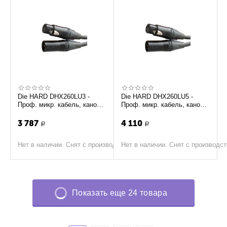
Die HARD DHX260LU3 -
Die HARD DHX260LU5 -
Проф. микр. кабель, канон
Проф. микр. кабель, канон
папаXLR <-> мама XLR,
папаXLR <-> мама XLR,
длина - 3м
длина - 5м
3 787
4 110
Р
Р
Нет в наличии. Снят с производства
Нет в наличии. Снят с производс
Показать еще 24 товара