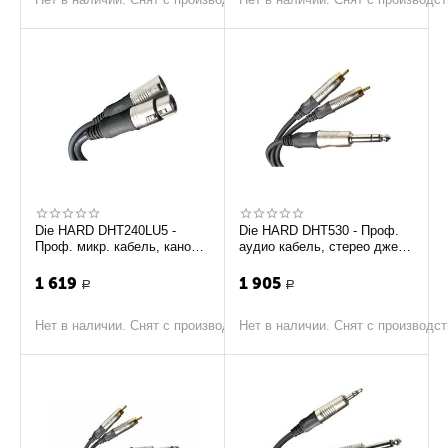
Die HARD DHT240LU5 -
Die HARD DHT530 - Проф.
Проф. микр. кабель, канон
аудио кабель, стерео джек
папаXLR <-> мама XLR,
<-> 2х RCA, длина 1.8 м
длина - 5м
1 619
1 905
Р
Р
Нет в наличии. Снят с производства
Нет в наличии. Снят с производс