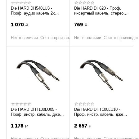
Die HARD DH540LU3 -
Die HARD DH620 - Проф.
Проф. аудио кабель,2х
инсертный кабель, стерео
джек 6.3мм<-> стерео джек
джек 6.3мм <-> 2х моно
6.3мм, длина 3 м
джек 6.3мм, д...
1 070
769
Р
Р
Нет в наличии. Снят с производства
Нет в наличии. Снят с производс
Die HARD DHT100LU05 -
Die HARD DHT100LU10 -
Проф. инстр. кабель, джек
Проф. инстр. кабель, джек
<-> джек, длина - 0.5м
<-> джек, длина - 10м
1 178
2 657
Р
Р
Нет в наличии. Снят с производства
Нет в наличии. Снят с производс