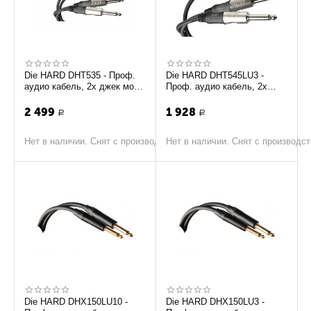
Die HARD DHT535 - Проф.
Die HARD DHT545LU3 -
аудио кабель, 2х джек моно
Проф. аудио кабель, 2х
<-> 2х RCA, длина 1.8 м
джек <-> стерео мини 3,5мм
джек, длина 3м
2 499
1 928
Р
Р
Нет в наличии. Снят с производства
Нет в наличии. Снят с производс
Die HARD DHX150LU10 -
Die HARD DHX150LU3 -