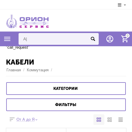
Syntax error in template
0
"778d12607e4bc461bb29ae430f82ae368cabbcef" on line 7 "{if
$addons.call_requests.status == "A"}{call_request}{/if}" unknown tag
"call_request"
КАБЕЛИ
Главная
/
Коммутация
/
КАТЕГОРИИ
ФИЛЬТРЫ
От А до Я