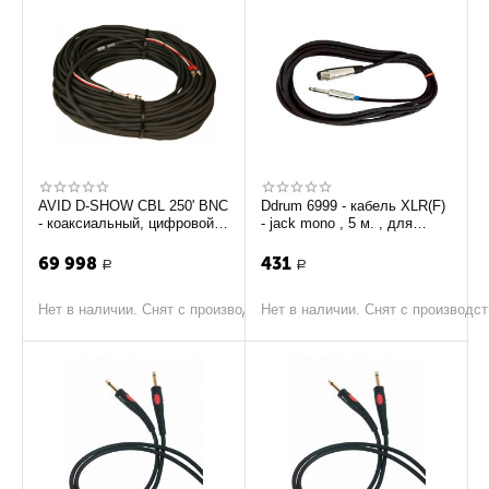
AVID D-SHOW CBL 250' BNC
Ddrum 6999 - кабель XLR(F)
- коаксиальный, цифровой
- jack mono , 5 м. , для
кабель с разъемами BNC,
подключения триггера к
для VENUE ...
модулю
69 998
431
Р
Р
Нет в наличии. Снят с производства
Нет в наличии. Снят с производс