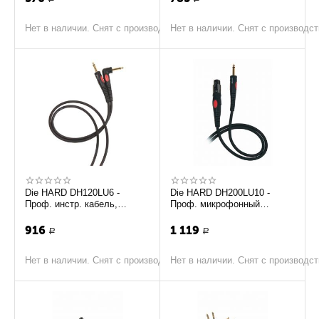
Нет в наличии. Снят с производства
Нет в наличии. Снят с производс
Die HARD DH120LU6 -
Die HARD DH200LU10 -
Проф. инстр. кабель,
Проф. микрофонный
угловой джек <-> джек,
кабель, моно джек <-> XLR
длина - 6м
F, длина - 10м
916
1 119
Р
Р
Нет в наличии. Снят с производства
Нет в наличии. Снят с производс