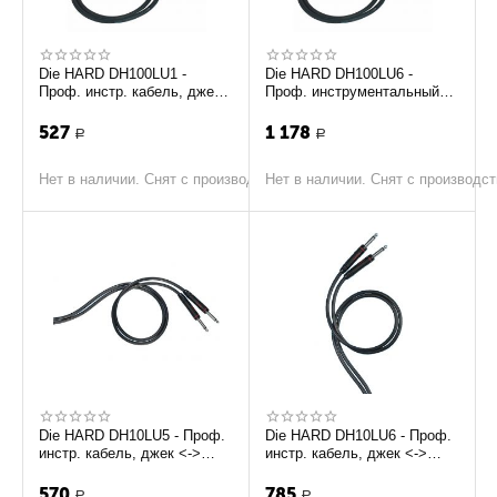
Die HARD DH100LU1 -
Die HARD DH100LU6 -
Проф. инстр. кабель, джек
Проф. инструментальный
<-> джек, длина - 1м
кабель, джек <-> джек,
длина - 6м
527
1 178
Р
Р
Нет в наличии. Снят с производства
Нет в наличии. Снят с производс
Die HARD DH10LU5 - Проф.
Die HARD DH10LU6 - Проф.
инстр. кабель, джек <->
инстр. кабель, джек <->
джек, длина - 5м
джек, длина - 6м
570
785
Р
Р