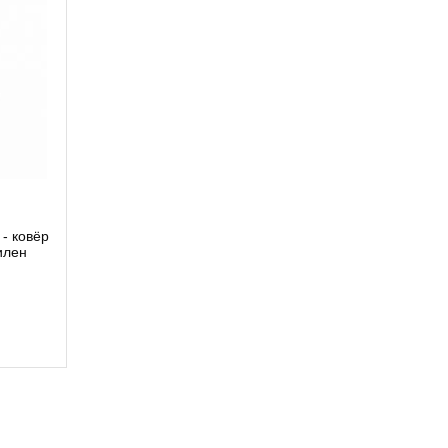
- ковёр
илен