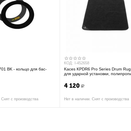
КОД:
I-452658
701 BK - кольцо для бас-
Kaces KPDR6 Pro Series Drum Rug 
для ударной установки, полипроп
4 120
Р
. Снят с производства
Нет в наличии. Снят с производства