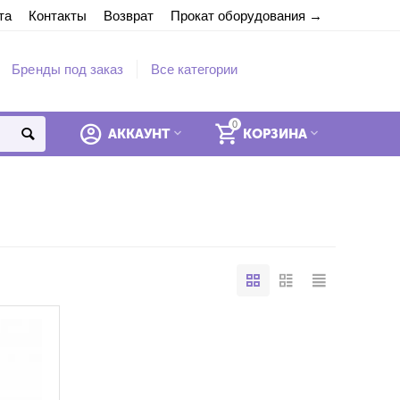
та
Контакты
Возврат
Прокат оборудования
Бренды под заказ
Все категории
0
"}{call_request}{/if}" unknown tag "call_request"
АККАУНТ
КОРЗИНА