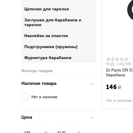
Цепочки для тарелок
Заглушки для барабанов и
тарелок
Наклейки на пластик
Подструнники (пружины)
Фурнитура барабанов
КОД:
I-452385
Dr.Parts DR 0
Фильтры товаров
барабана
Наличие товара
146
Р
Нет в наличии
Нет в наличии
Цена
–
Р
Р