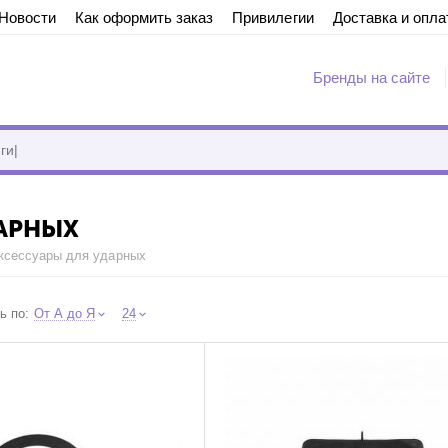
Новости
Как оформить заказ
Привилегии
Доставка и опла
Бренды на сайте
bb29ae430f82ae368cabbcef" on line 7 "{if $addons.call_requests.status == "A
ДАРНЫХ
ксессуары для ударных
ь по:
От А до Я
24