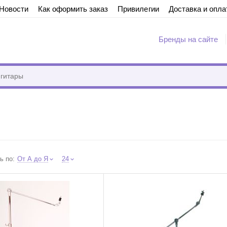
Новости
Как оформить заказ
Привилегии
Доставка и опла
Бренды на сайте
bb29ae430f82ae368cabbcef" on line 7 "{if $addons.call_requests.status == "A
ь по:
От А до Я
24