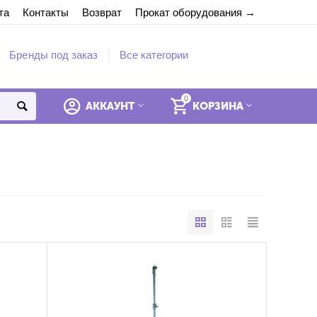
та
Контакты
Возврат
Прокат оборудования
Бренды под заказ
Все категории
0
"}{call_request}{/if}" unknown tag "call_request"
АККАУНТ
КОРЗИНА