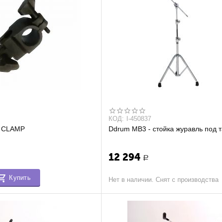
КОД:
I-450837
 CLAMP
Ddrum MB3 - стойка журавль под 
12 294
Р
Купить
Нет в наличии. Снят с производства