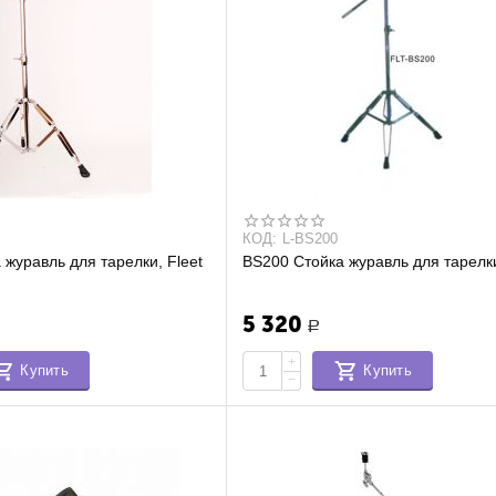
КОД:
L-BS200
 журавль для тарелки, Fleet
BS200 Стойка журавль для тарелки
5 320
Р
+
Купить
Купить
−