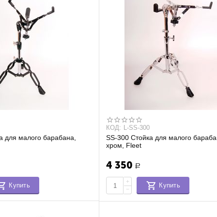
КОД:
L-SS-300
а для малого барабана,
SS-300 Стойка для малого бараба
хром, Fleet
4 350
Р
+
Купить
Купить
−