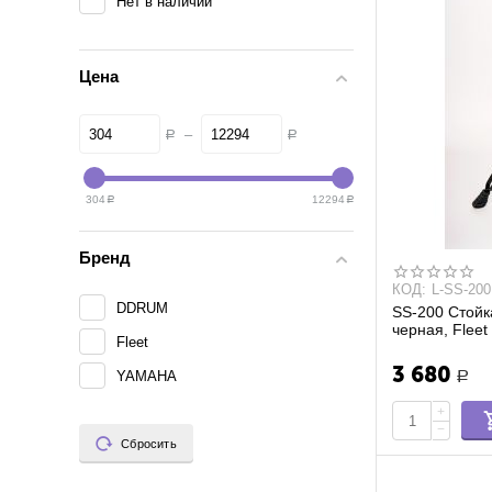
Нет в наличии
Цена
–
Р
Р
304
12294
Р
Р
Бренд
КОД:
L-SS-200
DDRUM
SS-200 Стойк
черная, Fleet
Fleet
3 680
YAMAHA
Р
+
−
Сбросить