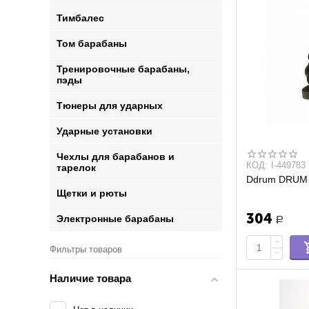
Тимбалес
Том барабаны
Тренировочные барабаны,
пэды
Тюнеры для ударных
Ударные установки
Чехлы для барабанов и
КОД:
I-449783
тарелок
Ddrum DRUM
Щетки и рюты
304
Электронные барабаны
Р
+
Фильтры товаров
−
Наличие товара