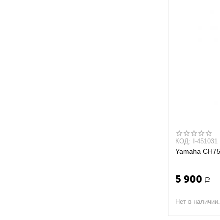
КОД:
I-451031
Yamaha CH755
5 900
Р
Нет в наличии