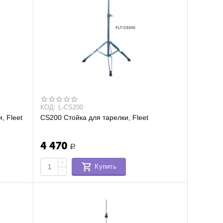
КОД:
L-CS200
, Fleet
CS200 Стойка для тарелки, Fleet
4 470
Р
+
Купить
−