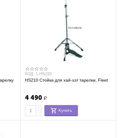
КОД:
L-HS210
тарелку
HS210 Стойка для хай-хэт тарелки, Fleet
4 490
Р
+
Купить
−