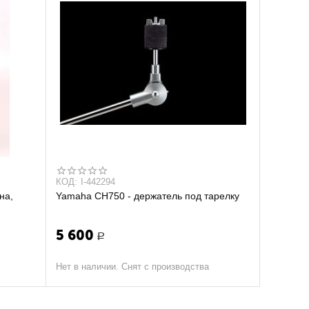
КОД:
I-442294
на,
Yamaha CH750 - держатель под тарелку
5 600
Р
Нет в наличии. Снят с производства