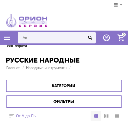
Syntax error in template
0
"778d12607e4bc461bb29ae430f82ae368cabbcef" on line 7 "{if
$addons.call_requests.status == "A"}{call_request}{/if}" unknown tag
"call_request"
РУССКИЕ НАРОДНЫЕ
Главная
/
Народные инструменты
/
КАТЕГОРИИ
ФИЛЬТРЫ
От А до Я