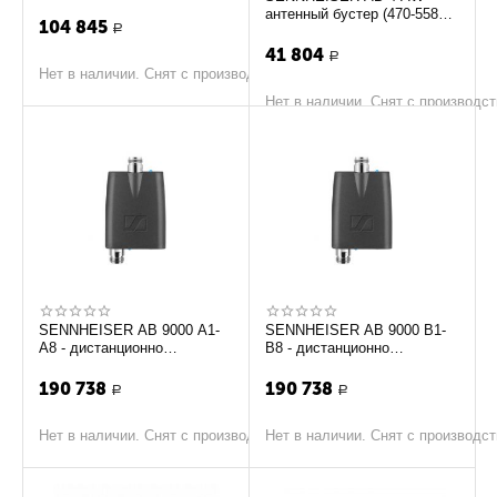
бустер
антенный бустер (470-558
104 845
Р
МГц)
41 804
Р
Нет в наличии. Снят с производства
Нет в наличии. Снят с производс
SENNHEISER AB 9000 A1-
SENNHEISER AB 9000 B1-
A8 - дистанционно
B8 - дистанционно
управляемый антенный
управляемый антенный
усилитель
усилитель
190 738
190 738
Р
Р
Нет в наличии. Снят с производства
Нет в наличии. Снят с производс