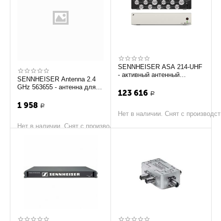
SENNHEISER ASA 214-UHF
- активный антенный
SENNHEISER Antenna 2.4
сплиттер 508241
GHz 563655 - антенна для
123 616
цифровой системы в Wi Fi
Р
диапазоне EW...
1 958
Р
Нет в наличии. Снят с производс
Нет в наличии. Снят с производства