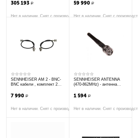
бустером A...
305 193
59 990
Р
Р
Нет в наличии. Снят с производства
Нет в наличии. Снят с производс
SENNHEISER AM 2 - BNC-
SENNHEISER ANTENNA
BNC кабели , комплект 2
(470-862MHz) - антенна
шт. для установки на
576131 для приемников
лицевую сторону ан...
серии EW
7 990
1 594
Р
Р
Нет в наличии. Снят с производства
Нет в наличии. Снят с производс