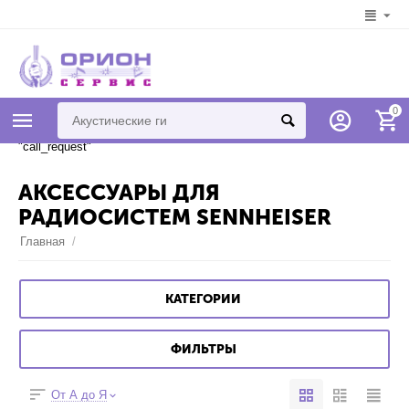
Syntax error in template
0
"778d12607e4bc461bb29ae430f82ae368cabbcef" on line 7 "{if
$addons.call_requests.status == "A"}{call_request}{/if}" unknown tag
"call_request"
АКСЕССУАРЫ ДЛЯ
РАДИОСИСТЕМ SENNHEISER
Главная
/
КАТЕГОРИИ
ФИЛЬТРЫ
От А до Я