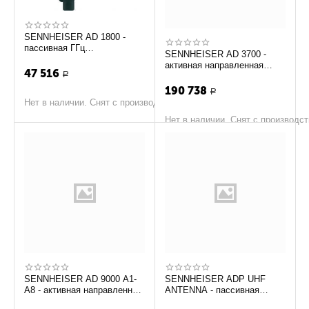
SENNHEISER AD 1800 -
пассивная ГГц
SENNHEISER AD 3700 -
направленная антена
активная направленная
47 516
Р
широкополосная антенна с
бустером (470 – 8...
190 738
Р
Нет в наличии. Снят с производства
Нет в наличии. Снят с производс
SENNHEISER AD 9000 A1-
SENNHEISER ADP UHF
A8 - активная направленная
ANTENNA - пассивная
антенна с интегрированным
направленная UHF-антенна