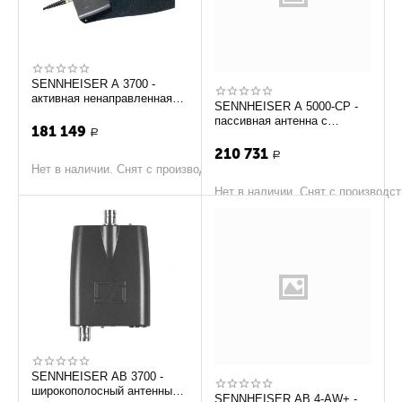
SENNHEISER A 3700 -
активная ненаправленная
SENNHEISER A 5000-CP -
антенна (470 – 866 МГц)
пассивная антенна с
181 149
Р
круговой поляризацией
210 731
Р
Нет в наличии. Снят с производства
Нет в наличии. Снят с производс
SENNHEISER AB 3700 -
широкополосный антенный
SENNHEISER AB 4-AW+ -