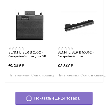
SENNHEISER B 250-2 -
SENNHEISER B 5000-2 -
батарейный отсек для SK
батарейный отсек
50 / SK 250, SK 3063-U. EK
3041-U
41 129
27 727
Р
Р
Нет в наличии. Снят с производства
Нет в наличии. Снят с производс
Показать еще 24 товара