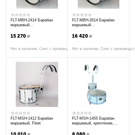
FLT-MBH-2414 Барабан
FLT-MBH-2614 Барабан
маршевый
маршевый
профессиональный с
профессиональный с
креплением на плечи, Fleet
креплением на плечи, Fleet
15 270
16 420
Р
Р
Нет в наличии. Снят с производства
Нет в наличии. Снят с производс
FLT-MSH-1412 Барабан
FLT-MSH-1455 Барабан
маршевый, Fleet
маршевый, крепление,
палочки, ключи в
комплекте, Fleet
10 010
8 080
Р
Р