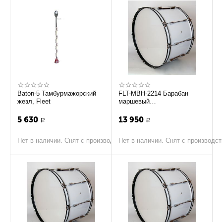
Baton-5 Тамбурмажорский
FLT-MBH-2214 Барабан
жезл, Fleet
маршевый
профессиональный с
креплением на плечи, Fleet
5 630
13 950
Р
Р
Нет в наличии. Снят с производства
Нет в наличии. Снят с производс