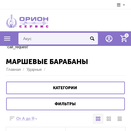
Syntax error in template
0
"778d12607e4bc461bb29ae430f82ae368cabbcef" on line 7 "{if
$addons.call_requests.status == "A"}{call_request}{/if}" unknown tag
"call_request"
МАРШЕВЫЕ БАРАБАНЫ
Главная
/
Ударные
/
КАТЕГОРИИ
ФИЛЬТРЫ
От А до Я